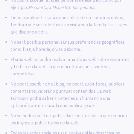
No podrá acceder al área personal de esa web, como por
ejemplo
Mi cuenta
, o
Mi perfil
o
Mis pedidos
.
Tiendas online: Le será imposible realizar compras online,
tendrán que ser telefónicas o visitando la tienda física si es
que dispone de ella.
No será posible personalizar sus preferencias geográficas
como franja horaria, divisa o idioma.
El sitio web no podrá realizar analíticas web sobre visitantes
y tráfico en la web, lo que dificultará que la web sea
competitiva.
No podrá escribir en el blog, no podrá subir fotos, publicar
comentarios, valorar o puntuar contenidos. La web
tampoco podrá saber si usted es un humano o una
aplicación automatizada que publica
spam
.
No se podrá mostrar publicidad sectorizada, lo que reducirá
los ingresos publicitarios de la web.
Todas las redes sociales usan
cookies
, si las desactiva no